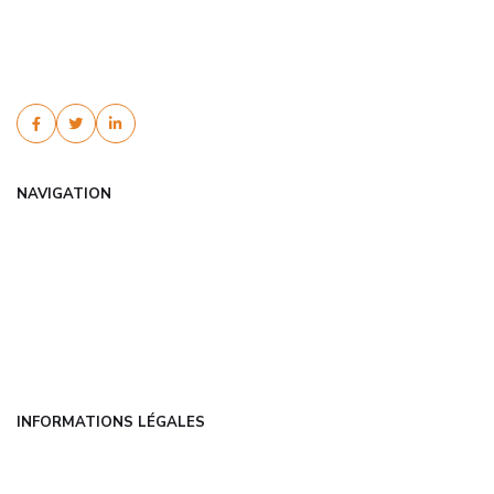
Trouvez une assurance habitation étudiant pas cher avec
ecaventure.fr. Comparez les offres, bénéficiez de tarifs négociés et
obtenez votre devis gratuit en l...
NAVIGATION
Accueil
Articles
Catégories
FAQ
Contact
INFORMATIONS LÉGALES
Mentions légales
CGU